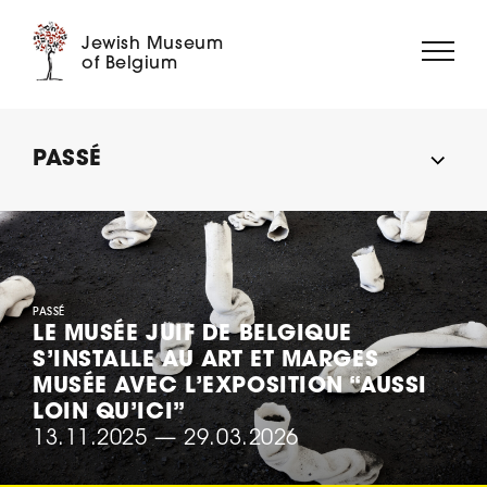
Jewish Museum
of Belgium
À PROPOS
PASSÉ
EXPOSITIONS
ÉVÉNEMENTS
MÉDIATION
COLLECTION
MUSÉE DIGITAL
PASSÉ
LE MUSÉE JUIF DE BELGIQUE
S’INSTALLE AU ART ET MARGES
SOUTENEZ-NOUS ➝
MUSÉE AVEC L’EXPOSITION “AUSSI
LOIN QU’ICI”
13.11.2025
—
29.03.2026