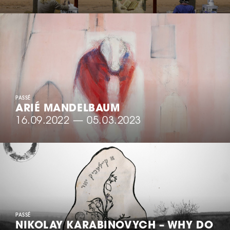
PASSÉ
ARIÉ MANDELBAUM
16.09.2022
—
05.03.2023
PASSÉ
NIKOLAY KARABINOVYCH – WHY DO