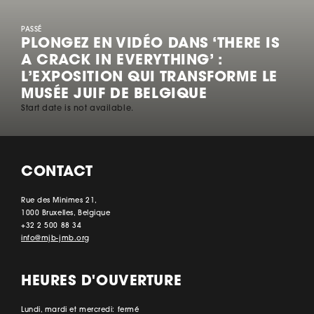
PASSÉ
PLONGEZ EN VIDÉO DANS ‘THERE IS
A CRACK IN EVERYTHING’ :
L’EXPOSITION QUI TRANSFORME LE
MUSÉE JUIF DE BELGIQUE
Start date is not available.
CONTACT
Rue des Minimes 21,
1000 Bruxelles, Belgique
+32 2 500 88 34
info@mjb-jmb.org
HEURES D'OUVERTURE
Lundi, mardi et mercredi: fermé