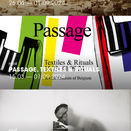
26.04
—
01.09.2024
PASSÉ
PASSAGE. TEXTILES & RITUALS
15.03
—
01.09.2024
PASSÉ