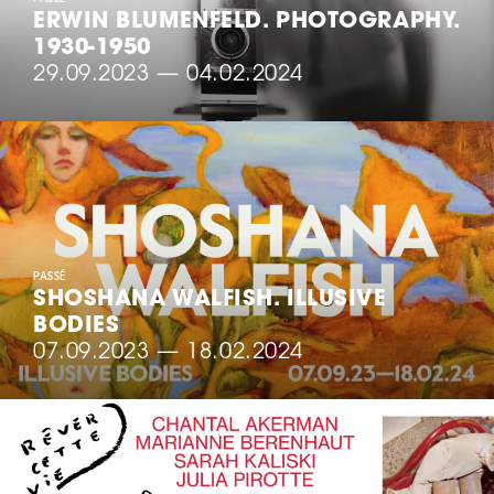
ERWIN BLUMENFELD. PHOTOGRAPHY.
1930-1950
29.09.2023
—
04.02.2024
PASSÉ
SHOSHANA WALFISH. ILLUSIVE
BODIES
07.09.2023
—
18.02.2024