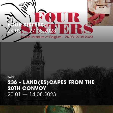
PASSÉ
FOUR SISTERS
24.03
—
27.08.2023
PASSÉ
236 – LAND(ES)CAPES FROM THE
20TH CONVOY
20.01
—
14.08.2023