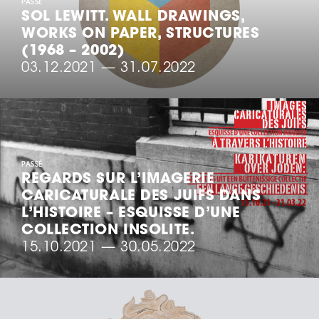
PASSÉ
SOL LEWITT. WALL DRAWINGS,
WORKS ON PAPER, STRUCTURES
(1968 – 2002)
03.12.2021
—
31.07.2022
PASSÉ
REGARDS SUR L’IMAGERIE
CARICATURALE DES JUIFS DANS
L’HISTOIRE – ESQUISSE D’UNE
COLLECTION INSOLITE.
15.10.2021
—
30.05.2022