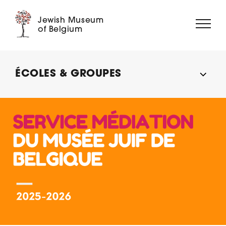
Jewish Museum
of Belgium
À PROPOS
ÉCOLES & GROUPES
EXPOSITIONS
ÉVÉNEMENTS
MÉDIATION
COLLECTION
MUSÉE DIGITAL
SOUTENEZ-NOUS ➝