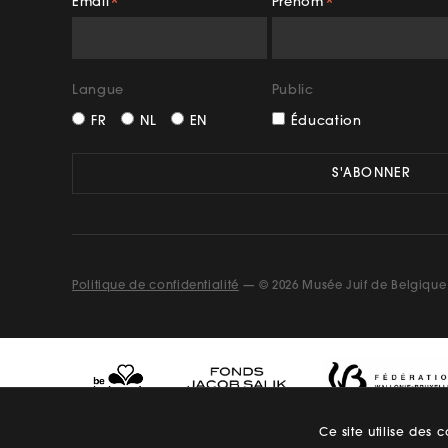
Email
Prénom
*
*
Facebook
Insta
Langue
Public
FR
NL
EN
Éducation
Politique de confidentialité
— © 2026 Musée Juif de Belgique
Ce site utilise des