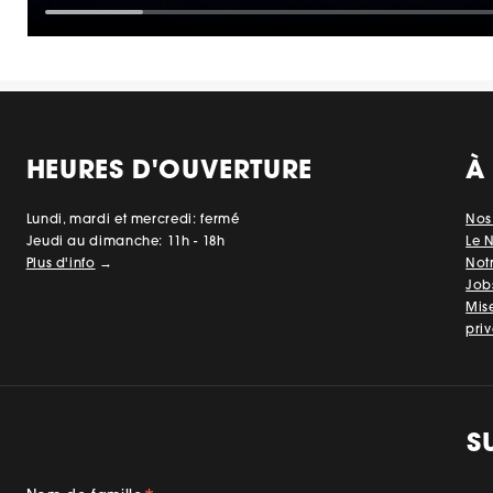
HEURES D'OUVERTURE
À
Lundi, mardi et mercredi: fermé
Nos
Jeudi au dimanche: 11h - 18h
Le 
Plus d'info
→
Not
Job
Mis
priv
S