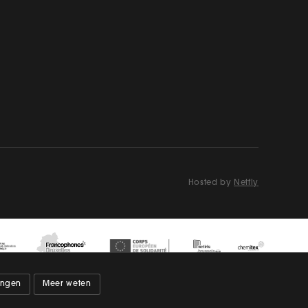
Hosted by
Netfly
lingen
Meer weten