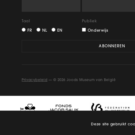
Taal
Publiek
FR
NL
EN
Onderwijs
Privacybeleid
— © 2026 Joods Museum van België
Deze site gebruikt co