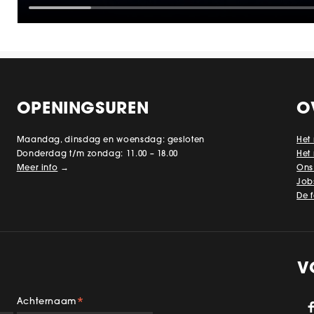
OPENINGSUREN
O
Maandag, dinsdag en woensdag: gesloten
Het
Donderdag t/m zondag: 11.00 – 18.00
Het
Meer info
→
Ons
Job
De 
V
Achternaam
*
gram
TikTok
YouTube