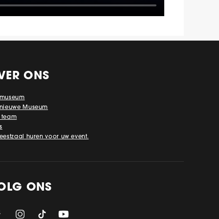
VER ONS
 museum
 nieuwe Museum
 team
s
feestzaal huren voor uw event.
OLG ONS