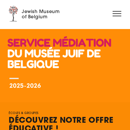
Jewish Museum
of Belgium
À PROPOS
EXPOSITIONS
ÉVÉNEMENTS
MÉDIATION
COLLECTION
MUSÉE DIGITAL
SOUTENEZ-NOUS ➝
ÉCOLES & GROUPES
DÉCOUVREZ NOTRE OFFRE
ÉDUCATIVE !