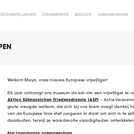
ENTOONSTELLINGEN
EVENEMENTEN
EDUCATIE
VERZAMELINGEN
PEN
Welkom Maya, onze nieuwe Europese vrijwilliger!
Elk jaar ontvangt ons museum de eer om een vrijwilliger te
Aktion Sühnezeichen Friedensdienste (ASF)
– Actie Verzoeni
grote vreugde welkom, die zich bij ons team voegt dankzij h
van de Europese Unie stelt jongeren in staat om zich in te zet
daarbuiten, terwijl ze waardevolle vaardigheden ontwikkele
Een langdurige samenwerking