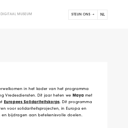
DIGITAAL MUSEUM
STEUN ONS ➝
NL
FR
EN
 verwelkomen in het kader van het programma
ng Vredesdiensten. Dit jaar heten we
Maya
met
et
Europees Solidariteitskorps
. Dit programma
ten voor solidariteitsprojecten, in Europa en
n en bijdragen aan betekenisvolle doelen.