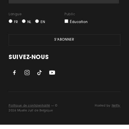
Langue
Public
FR
NL
EN
Éducation
SUIVEZ-NOUS
Politique de confidentialité
— ©
Hosted by
Netfly
2026 Musée Juif de Belgique