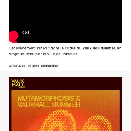
Cet évènement s’inscrit dans le cadre du
Vaux Hall Summer
, un
projet soutenu par la Ville de Bruxelles.
LIVRET 2026 – FR print
Télécharger