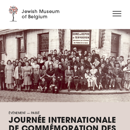
Jewish Museum
of Belgium
À PROPOS
EXPOSITIONS
ÉVÉNEMENTS
MÉDIATION
COLLECTION
MUSÉE DIGITAL
SOUTENEZ-NOUS ➝
ÉVÉNEMENT
— PASSÉ
JOURNÉE INTERNATIONALE
DE COMMÉMORATION DES