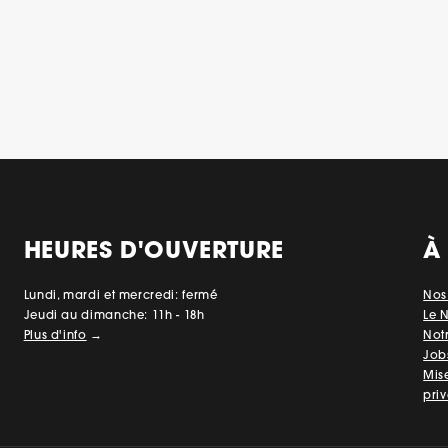
HEURES D'OUVERTURE
À
Lundi, mardi et mercredi: fermé
Nos
Jeudi au dimanche: 11h - 18h
Le 
Plus d'info
→
Not
Job
Mis
priv