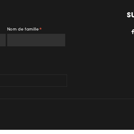
S
Nom de famille
*
gram
TikTok
YouTube