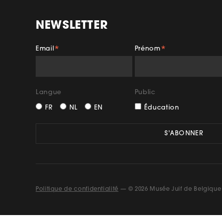
NEWSLETTER
Email
Prénom
*
*
Facebook
Insta
Langue
Public
FR
NL
EN
Éducation
Politique de confidentialité
— © 2026 Musée Juif de Belgique