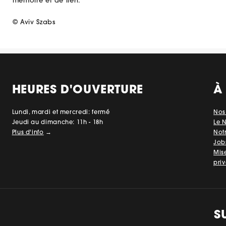
mémoire et de lien.
© Aviv Szabs
HEURES D'OUVERTURE
À
Lundi, mardi et mercredi: fermé
Nos
Jeudi au dimanche: 11h - 18h
Le 
Plus d'info
→
Not
Job
Mis
priv
S