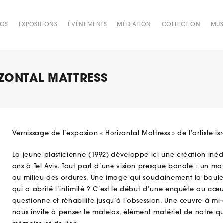
POS
EXPOSITIONS
ÉVÉNEMENTS
MÉDIATION
COLLECTION
MUS
IZONTAL MATTRESS
Vernissage de l’exposion « Horizontal Mattress » de l’artiste is
La jeune plasticienne (1992) développe ici une création inédite
ans à Tel Aviv. Tout part d’une vision presque banale : un m
au milieu des ordures. Une image qui soudainement la bouleve
qui a abrité l’intimité ? C’est le début d’une enquête au cœu
questionne et réhabilite jusqu’à l’obsession. Une œuvre à mi-
nous invite à penser le matelas, élément matériel de notre 