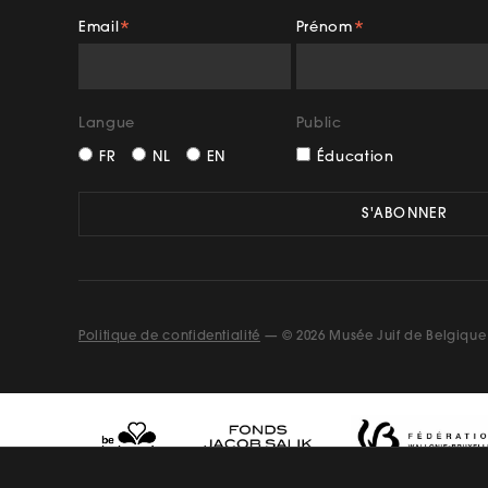
Email
Prénom
*
*
Facebook
Insta
Langue
Public
FR
NL
EN
Éducation
Politique de confidentialité
— © 2026 Musée Juif de Belgique