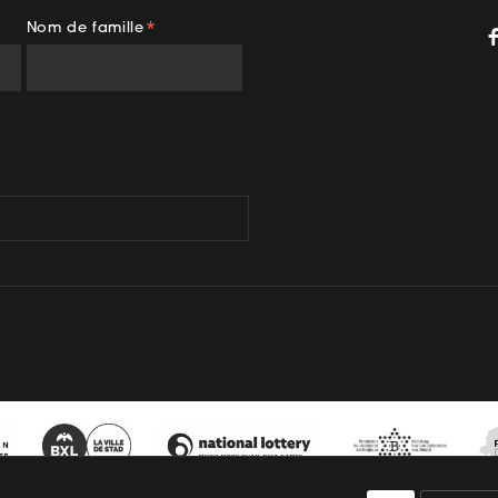
Nom de famille
*
gram
TikTok
YouTube