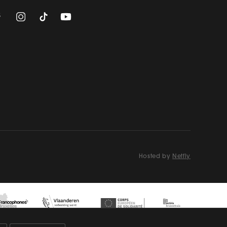
Hosted by
Netfly