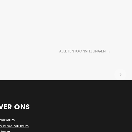
ALLE TENTOONSTELLINGEN →
VER ONS
 museum
 nieuwe Museum