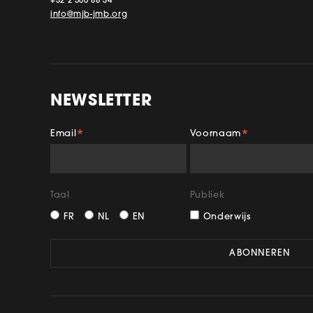
+32 2 500 88 34
info@mjb-jmb.org
NEWSLETTER
Email
Voornaam
*
*
Facebook
Insta
Taal
Publiek
FR
NL
EN
Onderwijs