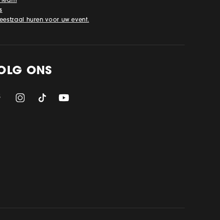
 team
s
feestzaal huren voor uw event.
OLG ONS