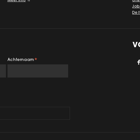
Meer info
→
Ons
Job
De 
V
Achternaam
*
gram
TikTok
YouTube