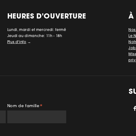
HEURES D'OUVERTURE
À
Lundi, mardi et mercredi: fermé
Nos
Jeudi au dimanche: 11h - 18h
Le 
Plus d'info
→
Not
Job
Mis
priv
S
Nom de famille
*
gram
TikTok
YouTube