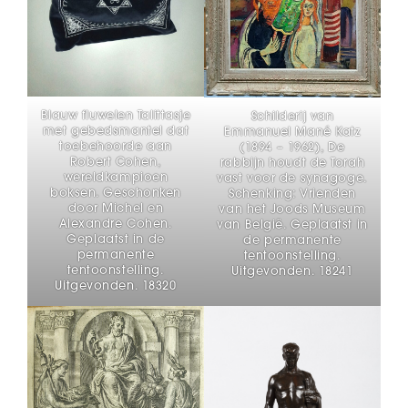
Blauw fluwelen Talittasje
Schilderij van
met gebedsmantel dat
Emmanuel Mané Katz
toebehoorde aan
(1894 – 1962), De
Robert Cohen,
rabbijn houdt de Torah
wereldkampioen
vast voor de synagoge.
boksen. Geschonken
Schenking: Vrienden
door Michel en
van het Joods Museum
Alexandre Cohen.
van België. Geplaatst in
Geplaatst in de
de permanente
permanente
tentoonstelling.
tentoonstelling.
Uitgevonden. 18241
Uitgevonden. 18320