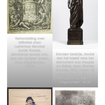
Verhandeling over
diëtetiek door
Ludovicus Nonnius
(Louis Nunez),
Bronzen beeldje, model
Marraanse joodse arts,
van het beeld voor het
een van Rubens’ artsen,
Monument aux troupes
1646. Uitgevonden:
du Génie, door Charles
18222
Samuel, 1928. IAchat bij
Thomas Deprez Fine Arts
antiquaire au Sablon.
Uitgevonden. 18130