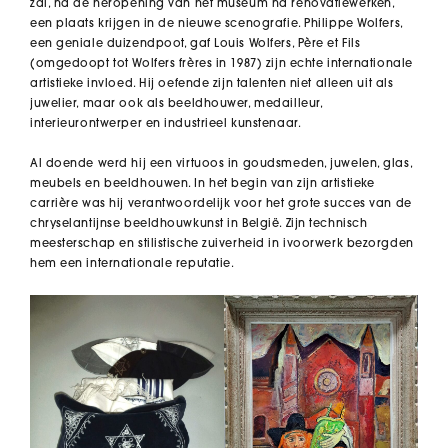
zal, na de heropening van het museum na renovatiewerken,
een plaats krijgen in de nieuwe scenografie. Philippe Wolfers,
een geniale duizendpoot, gaf Louis Wolfers, Père et Fils
(omgedoopt tot Wolfers frères in 1987) zijn echte internationale
artistieke invloed. Hij oefende zijn talenten niet alleen uit als
juwelier, maar ook als beeldhouwer, medailleur,
interieurontwerper en industrieel kunstenaar.
Al doende werd hij een virtuoos in goudsmeden, juwelen, glas,
meubels en beeldhouwen. In het begin van zijn artistieke
carrière was hij verantwoordelijk voor het grote succes van de
chryselantijnse beeldhouwkunst in België. Zijn technisch
meesterschap en stilistische zuiverheid in ivoorwerk bezorgden
hem een internationale reputatie.