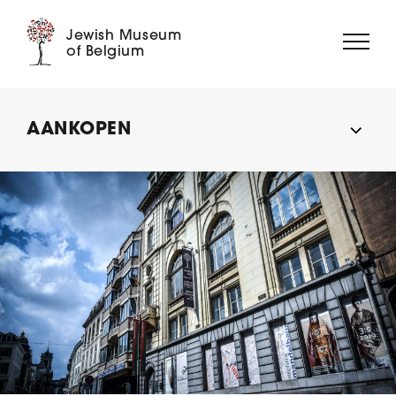
Jewish Museum
of Belgium
OVER ONS
AANKOPEN
TENTOONSTELLINGEN
EVENEMENTEN
EDUCATIE
VERZAMELINGEN
DIGITAAL MUSEUM
STEUN ONS ➝