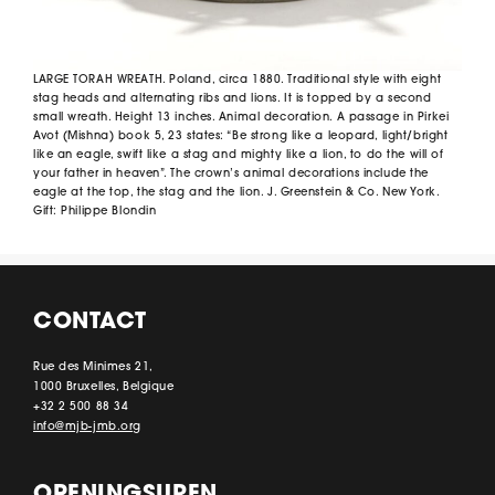
LARGE TORAH WREATH. Poland, circa 1880. Traditional style with eight
stag heads and alternating ribs and lions. It is topped by a second
small wreath. Height 13 inches. Animal decoration. A passage in Pirkei
Avot (Mishna) book 5, 23 states: “Be strong like a leopard, light/bright
like an eagle, swift like a stag and mighty like a lion, to do the will of
your father in heaven”. The crown’s animal decorations include the
eagle at the top, the stag and the lion. J. Greenstein & Co. New York.
Gift: Philippe Blondin
CONTACT
Rue des Minimes 21,
1000 Bruxelles, Belgique
+32 2 500 88 34
info@mjb-jmb.org