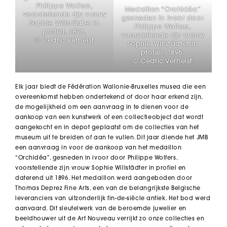
Philippe Wolfers,
Medaillon “Orchidéa”
voorstellende zijn vrouw
gesneden in ivoor door
Sophie Willstädter in
Philippe Wolfers,
profiel, 1896,
voorstellende zijn vrouw
© Cedric Verhelst
Sophie Willstädter in
profiel, 1896,
© Cedric Verhelst
Elk jaar biedt de Fédération Wallonie-Bruxelles musea die een
overeenkomst hebben ondertekend of door haar erkend zijn,
de mogelijkheid om een aanvraag in te dienen voor de
aankoop van een kunstwerk of een collectieobject dat wordt
aangekocht en in depot geplaatst om de collecties van het
museum uit te breiden of aan te vullen. Dit jaar diende het JMB
een aanvraag in voor de aankoop van het medaillon
“Orchidéa”, gesneden in ivoor door Philippe Wolfers,
voorstellende zijn vrouw Sophie Willstädter in profiel en
daterend uit 1896. Het medaillon werd aangeboden door
Thomas Deprez Fine Arts, een van de belangrijkste Belgische
leveranciers van uitzonderlijk fin-de-siècle antiek. Het bod werd
aanvaard. Dit sleutelwerk van de beroemde juwelier en
beeldhouwer uit de Art Nouveau verrijkt zo onze collecties en