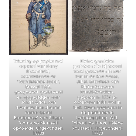
Tekening op papier met
Kleine granieten
aquarel van Harry
grafsteen die bij toeval
Bloomfield,
werd gevonden in een
voorstellende de
tuin in de Rue basse,
“Wandelende Jood”,
Ukkel. Grafsteen van
Brussel 1905,
Moïse Salomon
gesigneerd, gedateerd
Schott/Schotten,
en opgedragen aan
geboren in 1774 en
Jehan Adès, een
overleden in Brussel in
theateracteur die met
1845. Steen geplaatst in
name “Le roi
de permanente
Bombance” van Filippo
tentoonstelling. Gift:
Tommaso Marinetti
Thibaut de Haas, Hélène
opvoerde. Uitgevonden.
Rousseau. Uitgevonden:
18303
17773