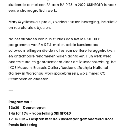
studeerde af met een BA aan P.A.R.T.S in 2022. SKINFOLD is haar
eerste choreografisch werk.
Mary Szydlowska’s praktijk varieert tussen beweging, installatie
en sculpturale objecten.
Na het afronden van hun studies aan het MA STUDIOS
programma van P.A.R.T.S. maken beide kunstenaars
solovoorstellingen die de noties van perifere, teruggetrokken
en onzichtbare fenomenen willen aanraken. Hun werk werd
ondersteund en gepresenteerd door de Beursschouwburg, het
IKOB Museum, Brussels Gallery Weekend, Zachęta National
Gallery in Warschau, workspacebrussels, wp zimmer, CC
Strombeek en anderen.
—-
Programma :
13u30 – Deuren open
14u tot 17u – voorstelling SKINFOLD
17.15 uur – Gesprek met de kunstenaar gemodereerd door
Persis Bekkering