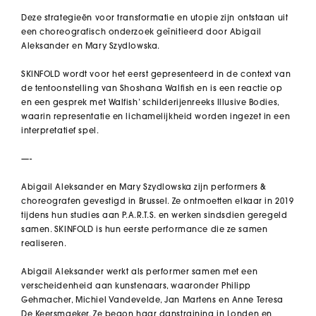
Deze strategieën voor transformatie en utopie zijn ontstaan uit
een choreografisch onderzoek geïnitieerd door Abigail
Aleksander en Mary Szydlowska.
SKINFOLD wordt voor het eerst gepresenteerd in de context van
de tentoonstelling van Shoshana Walfish en is een reactie op
en een gesprek met Walfish’ schilderijenreeks Illusive Bodies,
waarin representatie en lichamelijkheid worden ingezet in een
interpretatief spel.
—-
Abigail Aleksander en Mary Szydlowska zijn performers &
choreografen gevestigd in Brussel. Ze ontmoetten elkaar in 2019
tijdens hun studies aan P.A.R.T.S. en werken sindsdien geregeld
samen. SKINFOLD is hun eerste performance die ze samen
realiseren.
Abigail Aleksander werkt als performer samen met een
verscheidenheid aan kunstenaars, waaronder Philipp
Gehmacher, Michiel Vandevelde, Jan Martens en Anne Teresa
De Keersmaeker. Ze begon haar danstraining in Londen en