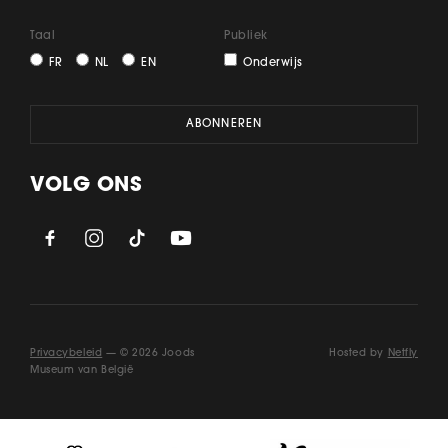
Taal
Publiek
FR
NL
EN
Onderwijs
VOLG ONS
Privacybeleid
— © 2026 Joods
Hosted by
Netfly
Museum van België