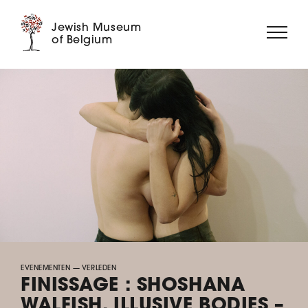
Jewish Museum
of Belgium
OVER ONS
TENTOONSTELLINGEN
EVENEMENTEN
EDUCATIE
VERZAMELINGEN
DIGITAAL MUSEUM
STEUN ONS ➝
EVENEMENTEN
— VERLEDEN
FINISSAGE : SHOSHANA
WALFISH. ILLUSIVE BODIES –